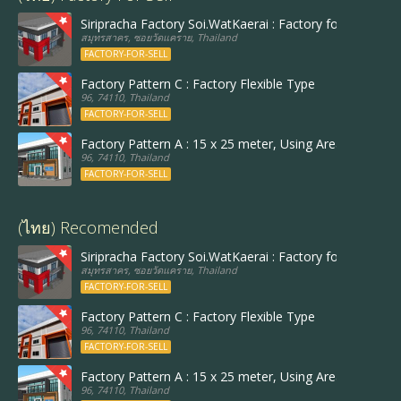
Siripracha Factory Soi.WatKaerai : Factory follow Best 
สมุทรสาคร, ซอยวัดแคราย, Thailand
FACTORY-FOR-SELL
Factory Pattern C : Factory Flexible Type
96, 74110, Thailand
FACTORY-FOR-SELL
Factory Pattern A : 15 x 25 meter, Using Area : 455 sq
96, 74110, Thailand
FACTORY-FOR-SELL
(ไทย) Recomended
Siripracha Factory Soi.WatKaerai : Factory follow Best 
สมุทรสาคร, ซอยวัดแคราย, Thailand
FACTORY-FOR-SELL
Factory Pattern C : Factory Flexible Type
96, 74110, Thailand
FACTORY-FOR-SELL
Factory Pattern A : 15 x 25 meter, Using Area : 455 sq
96, 74110, Thailand