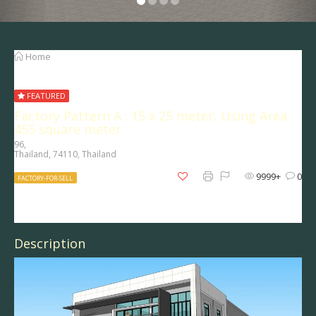
Home
Factory Pattern A : 15 x 25 meter, Using Area : 455
square meter
FEATURED
Factory Pattern A : 15 x 25 meter, Using Area :
455 square meter
96,
Thailand, 74110, Thailand
0
9999+
0
FACTORY-FOR-SELL
FACTORY-FOR-SELL
Description