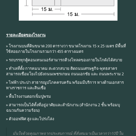
รายละเอียดของโรงงาน
» โรงงานบนที่ดินขนาด 200 ตารางวา ขนาดโรงงาน 15 x 25 เมตร มีพื้นที่
ใช้สอยภายในโรงงานรวมกว่า 455 ตารางเมตร
» รถบรรทุกตู้คอนเทนเนอร์สามารถตีวงโหลดของภายในโกดังได้สบาย
» ทำเลที่ตั้ง การคมนาคม สะดวกสบาย ติดถนนเศรษฐกิจ-พุทธสาคร
สามารถเชื่อมโยงไปยังถนนเพชรเกษม ถนนเอกชัย และ ถนนพระราม 2
» ไฟฟ้า ประปา สาธารณูปโภคครบครัน พร้อมมีบริการ ทางด้านเอกสาร
ทางราชการ และสินเชื่อ
» พื้นโรงงานตอกเข็มปูพรม
» สามารถเป็นได้ทั้งที่อยู่อาศัยและสำนักงาน (สำนักงาน 2 ชั้น พร้อมบุ
ฉนวนกันความร้อน)
» ตัวออฟฟิศ สูง และโปร่งโล่ง
มั่นใจด้วยคุณภาพจากประสบการณ์ ที่สั่งสมมาเป็นเวลากว่า10ปี ใน