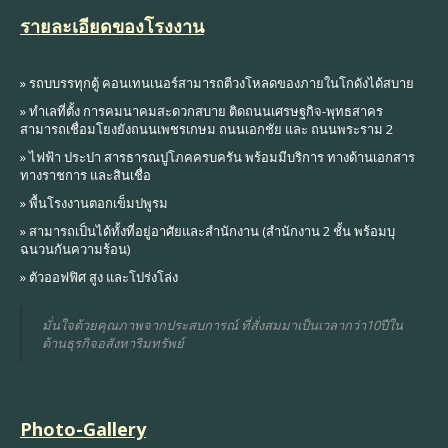
รายละเอียดของโรงงาน
» รถบบรรทุกตู้ คอนเทนเนอร์สามารถตีวงโหลดของภายในโกดังได้สบาย
» ทำเลที่ตั้ง การคมนาคมสะดวกสบาย ติดถนนเศรษฐกิจ-พุทธสาคร
สามารถเชื่อมโยงยังถนนเพชรเกษม ถนนเอกชัย และ ถนนพระราม 2
» ไฟฟ้า ประปา สารธารณปูโภคครบครัน พร้อมมีบริการ ทางด้านเอกสาร
ทางราชการ และสินเชื่อ
» พื้นโรงงานตอกเข็มปพูรม
» สามารถเป็นได้ทั้งที่อยู่อาศัยและสำนักงาน (สำนักงาน 2 ชั้น พร้อมบุ
ฉนวนกันความร้อน)
» ตัวออฟฟิศ สูง และโปร่งโล่ง
มั่นใจด้วยคุณภาพจากประสบการณ์ ที่สั่งสมมาเป็นเวลากว่า10ปีใน
ด้านธุรกิจอสังหาริมทรัพย์
Photo-Gallery