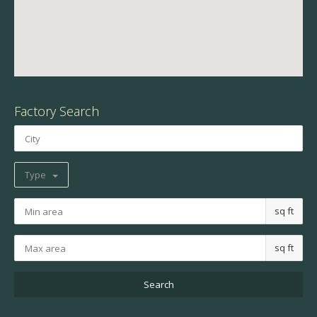
Factory Search
Type
sq ft
sq ft